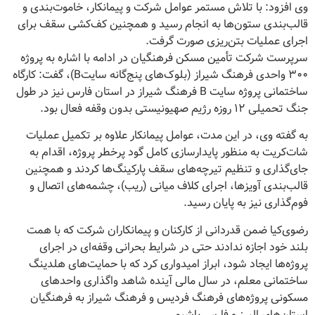
وی افزود: با تلاش مستمر عوامل شرکت و پیمانکار، خاموت‌بندی و
قالب‌بندی ستون‌ها به انجام رسید و همچنین کف‌کشی سقف برای
اجرای عملیات بتن‌ریزی صورت گرفت.
سرپرست شرکت تأمین مسکن فرهنگیان در ادامه با اشاره به پروژه
۳۰۰ واحدی فرهنگ شیراز (بلوک‌های پنج‌گانه سایتB)، گفت: کارگاه
ساختمانی پروژه سایت B فرهنگ شیراز در استان فارس نیز در طول
جنگ تحمیلی ۱۲ روزه رژیم صهیونیستی بدون وقفه فعال بود.
به گفته وی، در این مدت، عوامل پیمانکار علاوه بر تکمیل عملیات
شات‌کریت به منظور پایدارسازی کامل گود پرخطر پروژه، اقدام به
جای‌گذاری و تنظیم تیرچه‌های سقف پارکینگ‌ها کردند و همچنین
قالب‌بندی آویزها، اجرای کلاف میانی (ریب)، چشمه‌های اتصال و
فوم‌گذاری نیز به پایان رسید.
رضوی‌کیا ضمن قدردانی از کارکنان و پیمانکاران شرکت که با همت
بلند خود اجازه ندادند حتی در شرایط بحرانی وقفه‌ای در اجرای
پروژه‌ها ایجاد شود، ابراز امیدواری کرد که با حمایت‌های هلدینگ
ساختمانی معلم، در سال مالی آینده شاهد واگذاری واحدهای
مسکونی پروژه‌های فرهنگ فردیس و فرهنگ شیراز به فرهنگیان
استان‌های البرز و فارس باشیم.